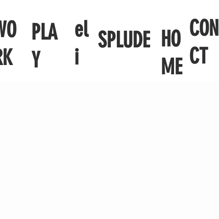
CON
el
WO
PLA
HO
SPLUDE
CT
i
RK
Y
ME